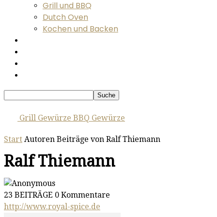
Grill und BBQ
Dutch Oven
Kochen und Backen
Räuchern und Wursten
Zubehör, Hardware und Tipps
Messen und Events
Videos
Grill Gewürze BBQ Gewürze
Start
Autoren
Beiträge von Ralf Thiemann
Ralf Thiemann
23 BEITRÄGE
0 Kommentare
http://www.royal-spice.de