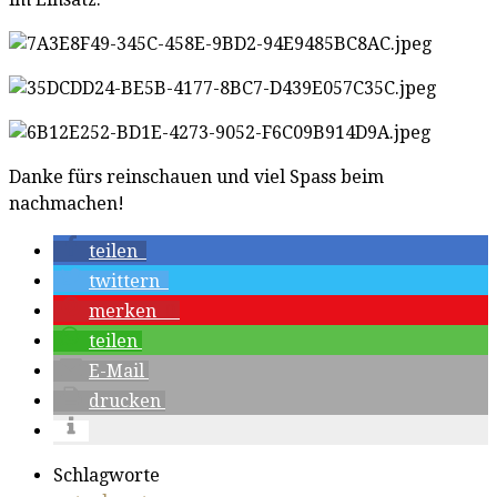
Danke fürs reinschauen und viel Spass beim
nachmachen!
teilen
twittern
merken
0
teilen
E-Mail
drucken
Schlagworte